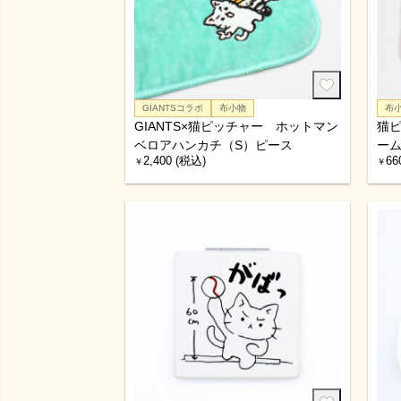
GIANTSコラボ
布小物
布
GIANTS×猫ピッチャー ホットマン
猫
ベロアハンカチ（S）ピース
ー
2,400 (税込)
66
￥
￥