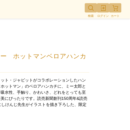
検索
ログイン
カート
チャー ホットマンベロアハンカ
コット・ジャビットがコラボレーションしたハン
「ホットマン」のベロアハンカチに、ミー太郎と
。吸水性、手触り、かわいさ、どれをとっても至
美にぴったりです。読売新聞創刊150周年&読売
にしけんじ先生がイラストを描き下ろした、限定