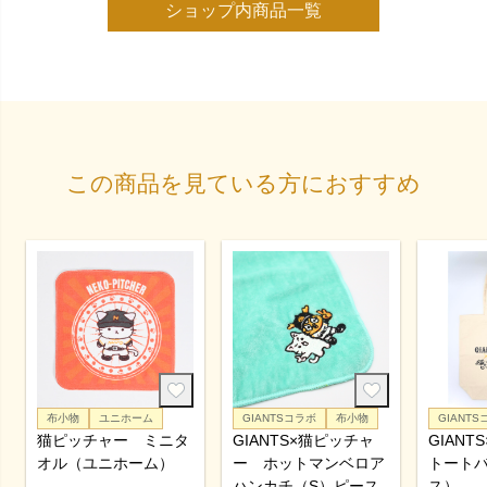
ショップ内商品一覧
この商品を見ている方におすすめ
布小物
ユニホーム
GIANTSコラボ
布小物
GIANTS
猫ピッチャー ミニタ
GIANTS×猫ピッチャ
GIAN
オル（ユニホーム）
ー ホットマンベロア
トート
ハンカチ（S）ピース
ス）