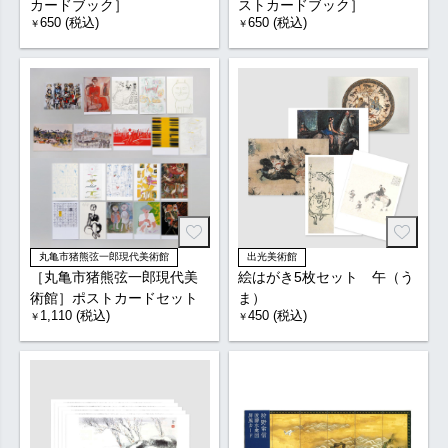
カードブック］
ストカードブック］
650 (税込)
650 (税込)
￥
￥
丸亀市猪熊弦一郎現代美術館
出光美術館
［丸亀市猪熊弦一郎現代美
絵はがき5枚セット 午（う
術館］ポストカードセット
ま）
1,110 (税込)
450 (税込)
￥
￥