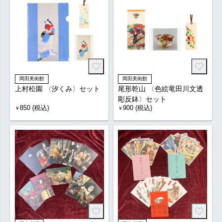
岡田美術館
岡田美術館
上村松園 〈汐くみ〉セット
尾形乾山 〈色絵竜田川文透
彫反鉢〉セット
850 (税込)
900 (税込)
￥
￥