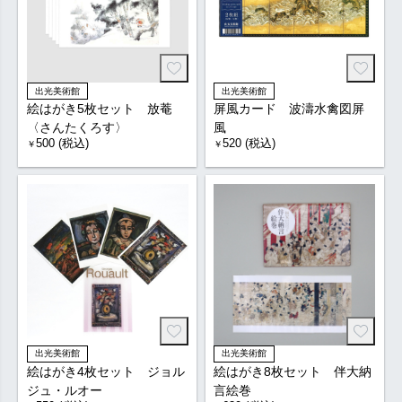
出光美術館
出光美術館
絵はがき5枚セット 放菴
屏風カード 波濤水禽図屏
〈さんたくろす〉
風
500 (税込)
520 (税込)
￥
￥
出光美術館
出光美術館
絵はがき4枚セット ジョル
絵はがき8枚セット 伴大納
ジュ・ルオー
言絵巻