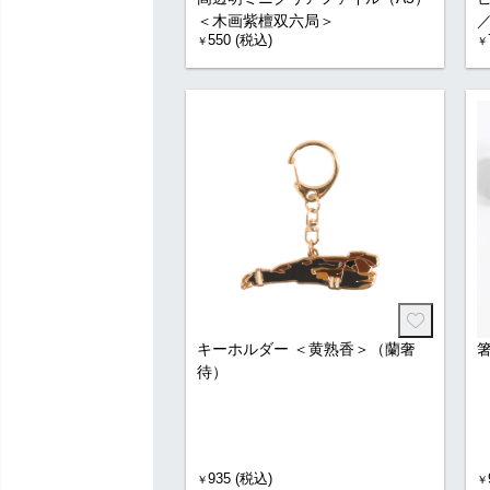
＜木画紫檀双六局＞
550 (税込)
￥
￥
キーホルダー ＜黄熟香＞（蘭奢
待）
935 (税込)
￥
￥