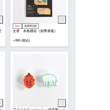
New
泉屋博古館
更
文香 木島櫻谷《四季屏風》
990 (税込)
￥
＜
アクリルピンバッジ ＜伎楽面＞／