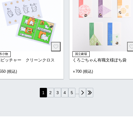
布小物
国立劇場
猫ピッチャー クリーンクロス
くろごちゃん有職文様ぽち袋
550 (税込)
700 (税込)
￥
...
1
2
3
4
5