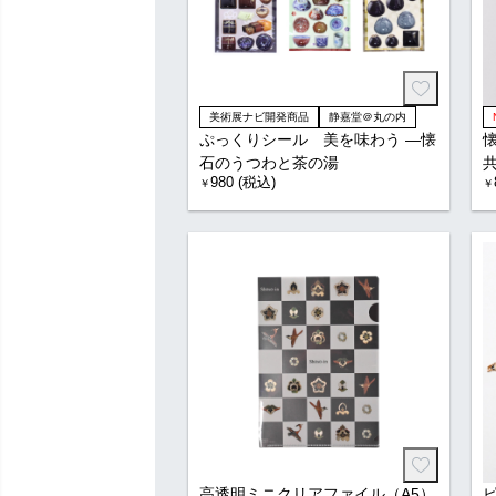
美術展ナビ開発商品
静嘉堂＠丸の内
ぷっくりシール 美を味わう ―懐
石のうつわと茶の湯
980 (税込)
￥
￥
高透明ミニクリアファイル（A5）