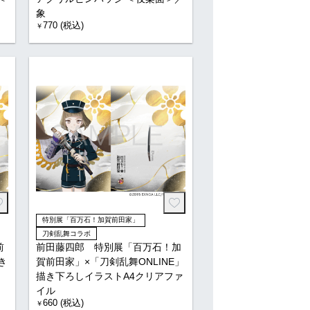
象
770 (税込)
￥
特別展「百万石！加賀前田家」
刀剣乱舞コラボ
前
前田藤四郎 特別展「百万石！加
き
賀前田家」×「刀剣乱舞ONLINE」
描き下ろしイラストA4クリアファ
イル
660 (税込)
￥