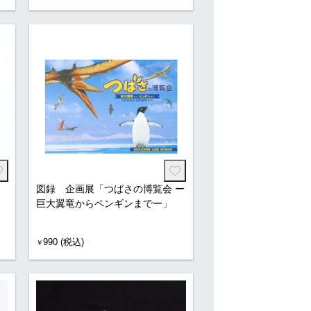
図録 企画展「つばさの博覧会 ー
巨大翼竜からペンギンまでー」
990 (税込)
￥