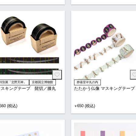
特別展「北野天神」
京都国立博物館
静嘉堂＠丸の内
マスキングテープ 髭切／膝丸
たたかう仏像 マスキングテープ
660 (税込)
650 (税込)
￥