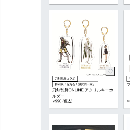
刀剣乱舞コラボ
特別展「百万石！加賀前田家」
刀剣乱舞ONLINE アクリルキーホ
ルダー
990 (税込)
￥
￥