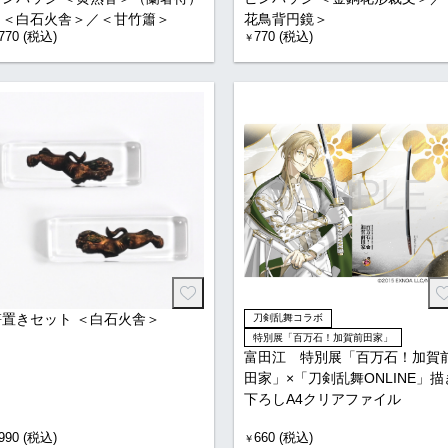
／＜白石火舎＞／＜甘竹簫＞
花鳥背円鏡＞
770 (税込)
770 (税込)
￥
箸置きセット ＜白石火舎＞
刀剣乱舞コラボ
特別展「百万石！加賀前田家」
富田江 特別展「百万石！加賀
田家」×「刀剣乱舞ONLINE」描
下ろしA4クリアファイル
990 (税込)
660 (税込)
￥