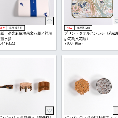
New
泉屋博古館
New
泉屋博古館
懐紙 葆光彩磁珍果文花瓶／祥瑞
プリントタオルハンカチ《彩磁
共蓋水指
紗花鳥文花瓶》
847 (税込)
880 (税込)
￥
ピンバッジ ＜黄熟香＞（蘭奢待）
ピンバッジ ＜金銅花形裁文＞／