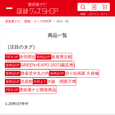
検索
ログイン
カート
美術展ナビ 図録・グッズSHOP
商品一覧
商品一覧
［注目のタグ］
終売間近
泉屋博古館
PICK UP
新商品UP
GREEN×EXPO 2027(園芸博)
新商品UP
静嘉堂＠丸の内
切り絵画家 久保修
新商品UP
新商品UP
北斎館
大阪・関西万博
新商品UP
9/30まで
美術展ナビ開発商品
PICK UP
1-20件/27件中