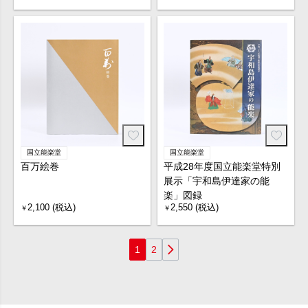
国立能楽堂
国立能楽堂
百万絵巻
平成28年度国立能楽堂特別
展示「宇和島伊達家の能
楽」図録
2,100 (税込)
2,550 (税込)
￥
￥
1
2