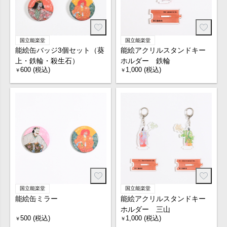
国立能楽堂
国立能楽堂
能絵缶バッジ3個セット（葵
能絵アクリルスタンドキー
上・鉄輪・殺生石）
ホルダー 鉄輪
600 (税込)
1,000 (税込)
￥
￥
国立能楽堂
国立能楽堂
能絵缶ミラー
能絵アクリルスタンドキー
ホルダー 三山
500 (税込)
1,000 (税込)
￥
￥