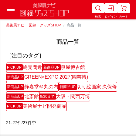
検索
ログイン
カート
美術展ナビ 図録・グッズSHOP
商品一覧
商品一覧
［注目のタグ］
終売間近
泉屋博古館
PICK UP
新商品UP
GREEN×EXPO 2027(園芸博)
新商品UP
静嘉堂＠丸の内
切り絵画家 久保修
新商品UP
新商品UP
北斎館
大阪・関西万博
新商品UP
9/30まで
美術展ナビ開発商品
PICK UP
21-27件/27件中