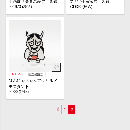
企画展「楽器名品展」図録
展「宝生宗家展」図録
2,970 (税込)
3,630 (税込)
￥
￥
Sold Out
国立能楽堂
はんにゃちゃんアクリルメ
モスタンド
900 (税込)
￥
1
2