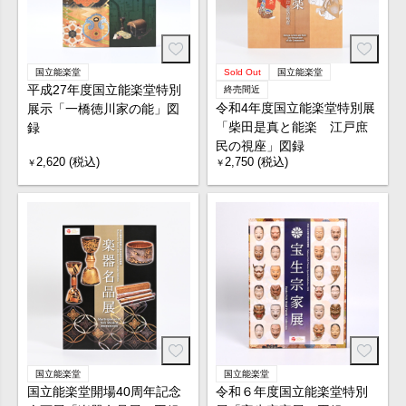
国立能楽堂
Sold Out
国立能楽堂
平成27年度国立能楽堂特別
終売間近
令和4年度国立能楽堂特別展
展示「一橋徳川家の能」図
「柴田是真と能楽 江戸庶
録
民の視座」図録
2,620 (税込)
2,750 (税込)
￥
￥
国立能楽堂
国立能楽堂
国立能楽堂開場40周年記念
令和６年度国立能楽堂特別