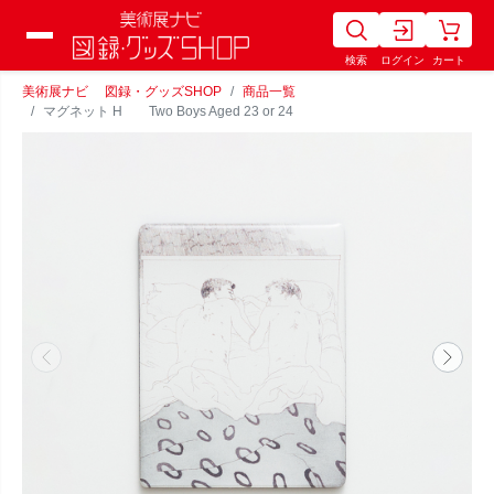
検索
ログイン
カート
美術展ナビ 図録・グッズSHOP
商品一覧
マグネット H Two Boys Aged 23 or 24