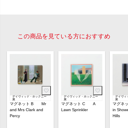
この商品を見ている方におすすめ
デイヴィッド・ホックニー
デイヴィッド・ホックニー
デイヴィ
展
展
展
マグネット B Mr
マグネット C A
マグネッ
and Mrs Clark and
Lawn Sprinkler
in Showe
Percy
Hills