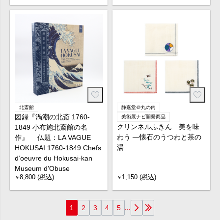
北斎館
静嘉堂＠丸の内
図録『渦潮の北斎 1760-
美術展ナビ開発商品
クリンネルふきん 美を味
1849 小布施北斎館の名
わう ―懐石のうつわと茶の
作』 仏題：LA VAGUE
湯
HOKUSAI 1760-1849 Chefs
d’oeuvre du Hokusai-kan
Museum d'Obuse
8,800 (税込)
1,150 (税込)
￥
￥
...
1
2
3
4
5