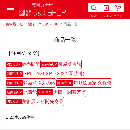
検索
ログイン
カート
美術展ナビ 図録・グッズSHOP
商品一覧
商品一覧
［注目のタグ］
終売間近
泉屋博古館
PICK UP
新商品UP
GREEN×EXPO 2027(園芸博)
新商品UP
静嘉堂＠丸の内
切り絵画家 久保修
新商品UP
新商品UP
北斎館
大阪・関西万博
新商品UP
9/30まで
美術展ナビ開発商品
PICK UP
1-20件/659件中