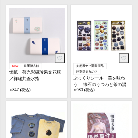
New
泉屋博古館
美術展ナビ開発商品
懐紙 葆光彩磁珍果文花瓶
静嘉堂＠丸の内
ぷっくりシール 美を味わ
／祥瑞共蓋水指
う ―懐石のうつわと茶の湯
847 (税込)
980 (税込)
￥
￥