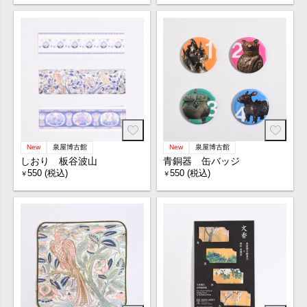
New
泉屋博古館
New
泉屋博古館
しおり 板谷波山
青銅器 缶バッジ
550 (税込)
550 (税込)
￥
￥