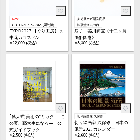
New
美術展ナビ開発商品
GREEN×EXPO 2027(園芸博)
静嘉堂＠丸の内
EXPO2027 【ぐり工房】水
扇子 菱川師宣《十二ヶ月
中花ガラスペン
風俗図巻》
22,000 (税込)
3,300 (税込)
￥
￥
｢藝大式 美術の"ミカタ" ―こ
切り絵画家 久保修
切り絵画家 久保修 日本の
の夏、藝大生になる―」公
風景2027カレンダー
式ガイドブック
2,500 (税込)
2,600 (税込)
￥
￥