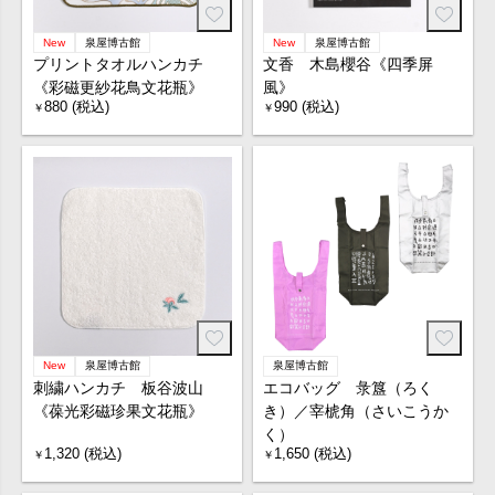
New
泉屋博古館
New
泉屋博古館
プリントタオルハンカチ
文香 木島櫻谷《四季屏
《彩磁更紗花鳥文花瓶》
風》
880 (税込)
990 (税込)
￥
￥
New
泉屋博古館
泉屋博古館
刺繍ハンカチ 板谷波山
エコバッグ 彔簋（ろく
《葆光彩磁珍果文花瓶》
き）／宰椃角（さいこうか
く）
1,320 (税込)
1,650 (税込)
￥
￥