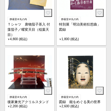
静嘉堂＠丸の内
静嘉堂＠丸の内
Ｔシャツ 唐物茄子茶入 付
特別展「明治美術狂想曲」
藻茄子／曜変天目（稲葉天
図録
目）
4,800 (税込)
1,800 (税込)
￥
￥
静嘉堂＠丸の内
静嘉堂＠丸の内
後家兼光アクリルスタンド
図録 能をめぐる美の世界
2,200 (税込)
2,600 (税込)
￥
￥