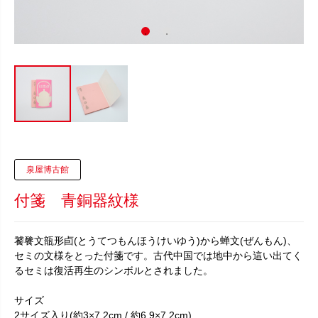
泉屋博古館
付箋 青銅器紋様
饕餮文瓿形卣(とうてつもんほうけいゆう)から蝉文(ぜんもん)、
セミの文様をとった付箋です。古代中国では地中から這い出てく
るセミは復活再生のシンボルとされました。
サイズ
2サイズ入り(約3×7.2cm / 約6.9×7.2cm)