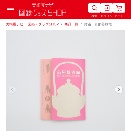
検索
ログイン
カート
美術展ナビ 図録・グッズSHOP
商品一覧
付箋 青銅器紋様