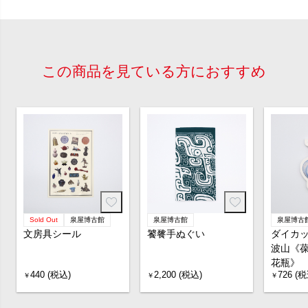
この商品を見ている方におすすめ
Sold Out
泉屋博古館
泉屋博古館
泉屋博古
文房具シール
饕餮手ぬぐい
ダイカ
波山《
花瓶》
440 (税込)
2,200 (税込)
726 (税
￥
￥
￥