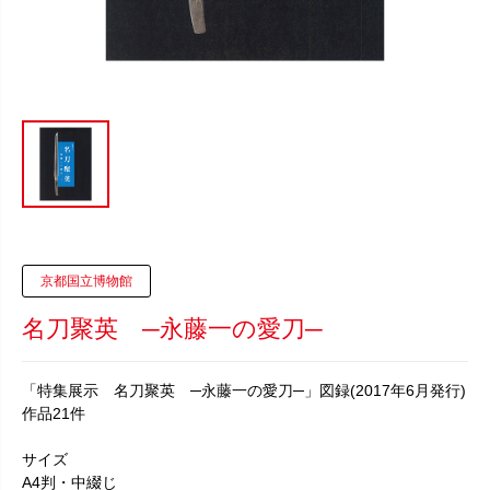
京都国立博物館
名刀聚英 ─永藤一の愛刀─
「特集展示 名刀聚英 ─永藤一の愛刀─」図録(2017年6月発行)
作品21件
サイズ
A4判・中綴じ