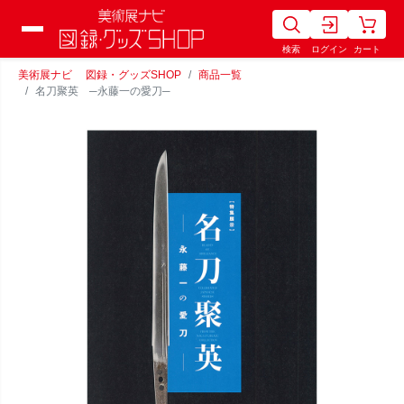
検索
ログイン
カート
美術展ナビ 図録・グッズSHOP
商品一覧
名刀聚英 ─永藤一の愛刀─