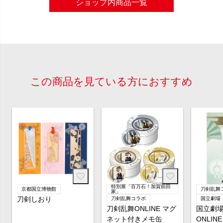
ショップ内商品一覧
この商品を見ている方におすすめ
特別展「百万石！加賀前田
京都国立博物館
刀剣乱舞
家」
刀剣しおり
刀剣乱舞コラボ
国立劇場
刀剣乱舞ONLINE マグ
国立劇場
ネット付きメモ缶
ONLIN