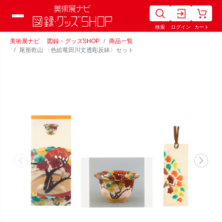
検索
ログイン
カート
美術展ナビ 図録・グッズSHOP
商品一覧
尾形乾山 〈色絵竜田川文透彫反鉢〉セット