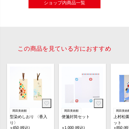
ショップ内商品一覧
この商品を見ている方におすすめ
岡田美術館
岡田美術館
岡田美術
型染めしおり 〈香入
便箋封筒セット
上村松園
り〉
ット
450 (税込)
1,000 (税込)
850 (税
￥
￥
￥