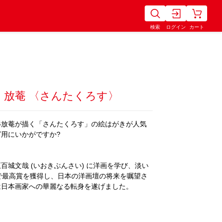
検索
ログイン
カート
 放菴 〈さんたくろす〉
杉放菴が描く「さんたくろす」の絵はがきが人気
用にいかがですか?
百城文哉 (いおきぶんさい) に洋画を学び、淡い
で最高賞を獲得し、日本の洋画壇の将来を嘱望さ
は日本画家への華麗なる転身を遂げました。