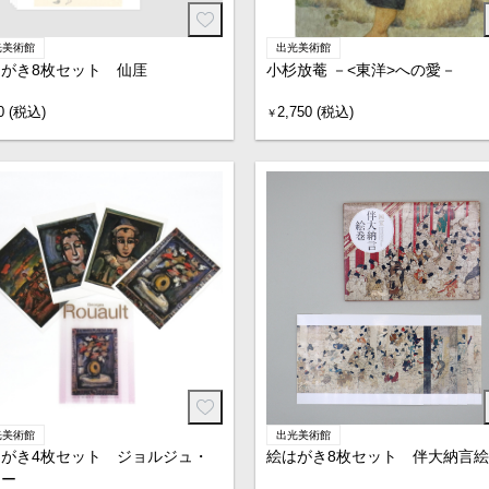
光美術館
出光美術館
がき8枚セット 仙厓
小杉放菴 －<東洋>への愛－
0 (税込)
2,750 (税込)
￥
光美術館
出光美術館
がき4枚セット ジョルジュ・
絵はがき8枚セット 伴大納言絵
オー