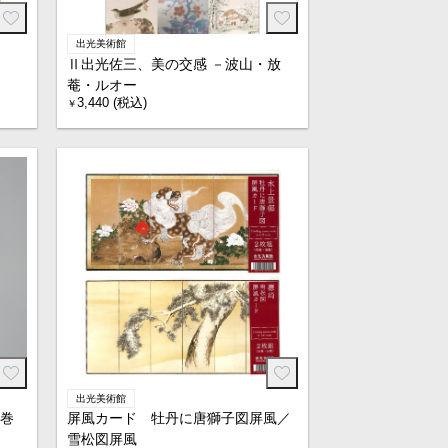
出光美術館
Ⅱ出光佐三、美の交感 －波山・放
菴・ルオー
3,440 (税込)
￥
出光美術館
巻
屏風カード 牡丹に唐獅子図屏風／
雪松図屏風