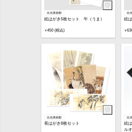
出光美術館
出
絵はがき5枚セット 午（うま）
絵は
450 (税込)
63
￥
￥
出光美術館
出
長はがき8枚セット
絵は
ル