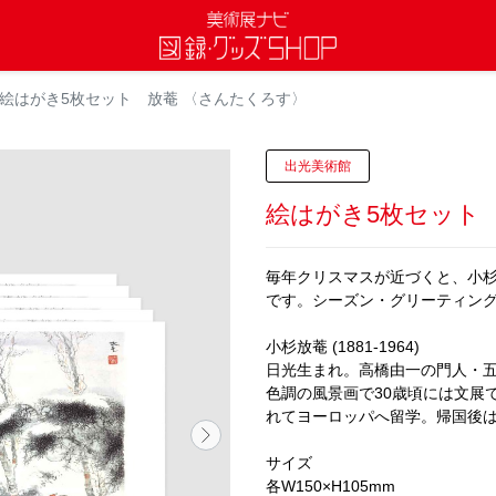
絵はがき5枚セット 放菴 〈さんたくろす〉
出光美術館
絵はがき5枚セット
毎年クリスマスが近づくと、小
です。シーズン・グリーティング
小杉放菴 (1881-1964)
日光生まれ。高橋由一の門人・五
色調の風景画で30歳頃には文展
れてヨーロッパへ留学。帰国後
サイズ
各W150×H105mm