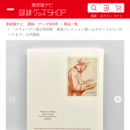
検索
ログイン
カート
美術展ナビ 図録・グッズSHOP
商品一覧
「スウェーデン国立美術館 素描コレクション展―ルネサンスからバロ
ックまで」公式図録