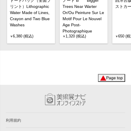
トートバッグ（全面プ
ノート B Bigger
西洋古
リント）Lithographic
Trees Near Warter
ストカ
Water Made of Lines,
Or/Ou Peinture Sur Le
Crayon and Two Blue
Motif Pour Le Nouvel
Washes
Age Post-
Photographique
6,380 (税込)
1,320 (税込)
650 (税
￥
￥
￥
Page top
利用規約