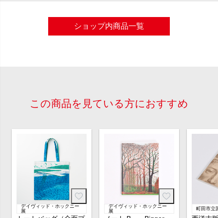
ショップ内商品一覧
この商品を見ている方におすすめ
デイヴィッド・ホックニー
デイヴィッド・ホックニー
町田市立
展
展