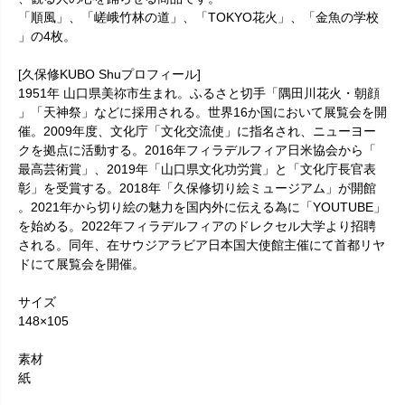
「順風」、「嵯峨竹林の道」、「TOKYO花火」、「金魚の学校
」の4枚。
[久保修KUBO Shuプロフィール]
1951年 山口県美祢市生まれ。ふるさと切手「隅田川花火・朝顔
」「天神祭」などに採用される。世界16か国において展覧会を開
催。2009年度、文化庁「文化交流使」に指名され、ニューヨー
クを拠点に活動する。2016年フィラデルフィア日米協会から「
最高芸術賞」、2019年「山口県文化功労賞」と「文化庁長官表
彰」を受賞する。2018年「久保修切り絵ミュージアム」が開館
。2021年から切り絵の魅力を国内外に伝える為に「YOUTUBE」
を始める。2022年フィラデルフィアのドレクセル大学より招聘
される。同年、在サウジアラビア日本国大使館主催にて首都リヤ
ドにて展覧会を開催。
サイズ
148×105
素材
紙