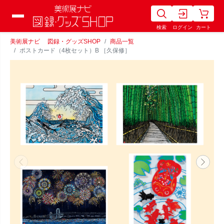
検索
ログイン
カート
美術展ナビ 図録・グッズSHOP
商品一覧
ポストカード（4枚セット）B ［久保修］