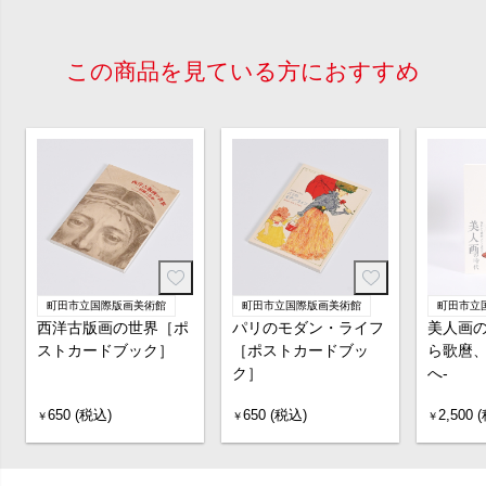
この商品を見ている方におすすめ
町田市立国際版画美術館
町田市立国際版画美術館
町田市立
西洋古版画の世界［ポ
パリのモダン・ライフ
美人画の
ストカードブック］
［ポストカードブッ
ら歌麿
ク］
へ-
650 (税込)
650 (税込)
2,500 
￥
￥
￥