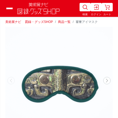
検索
ログイン
カート
美術展ナビ 図録・グッズSHOP
商品一覧
饕餮アイマスク