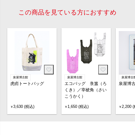
この商品を見ている方におすすめ
泉屋博古館
泉屋博古館
泉屋博古
虎卣トートバッグ
エコバッグ 彔簋（ろ
泉屋博古
くき）／宰椃角（さい
こうかく）
3,630 (税込)
1,650 (税込)
2,200 
￥
￥
￥