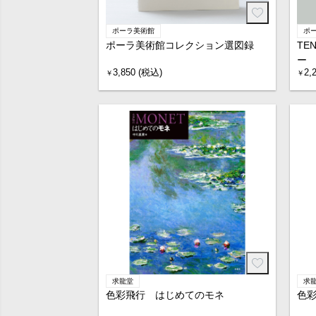
ポーラ美術館
ポ
ポーラ美術館コレクション選図録
TE
ー
3,850 (税込)
2,
￥
￥
求龍堂
求
色彩飛行 はじめてのモネ
色