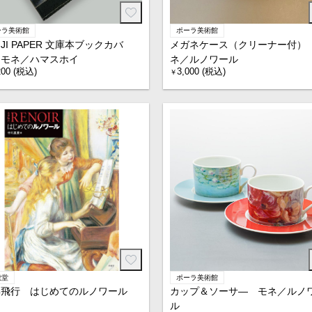
ーラ美術館
ポーラ美術館
NJI PAPER 文庫本ブックカバ
メガネケース（クリーナー付）
 モネ／ハマスホイ
ネ／ルノワール
200 (税込)
3,000 (税込)
￥
龍堂
ポーラ美術館
彩飛行 はじめてのルノワール
カップ＆ソーサ― モネ／ルノ
ル