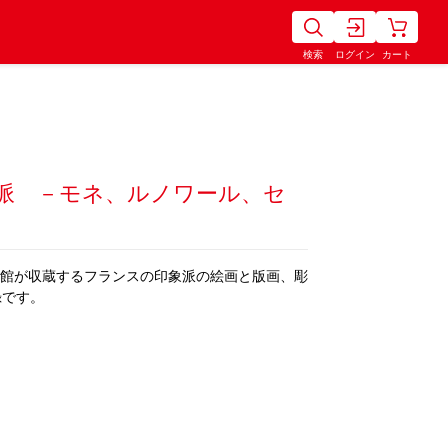
検索
ログイン
カート
派 －モネ、ルノワール、セ
美術館が収蔵するフランスの印象派の絵画と版画、彫
録です。