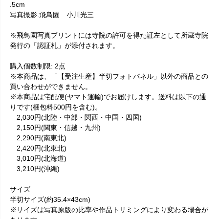
.5cm
写真撮影:飛鳥園 小川光三
※飛鳥園写真プリントには寺院の許可を得た証左として所蔵寺院
発行の「認証札」が添付されます。
購入個数制限: 2点
※本商品は、「【受注生産】半切フォトパネル」以外の商品との
買い合わせができません。
※本商品は宅配便(ヤマト運輸)でお届けします。送料は以下の通
りです(梱包料500円を含む)。
2,030円(北陸・中部・関西・中国・四国)
2,150円(関東・信越・九州)
2,290円(南東北)
2,420円(北東北)
3,010円(北海道)
3,210円(沖縄)
サイズ
半切サイズ(約35.4×43cm)
※サイズは写真原版の比率や作品トリミングにより変わる場合が