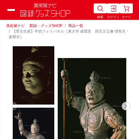
検索
ログイン
カート
美術展ナビ 図録・グッズSHOP
商品一覧
【受注生産】半切フォトパネル［東大寺 戒壇堂 四天王立像 増長天・
多聞天］