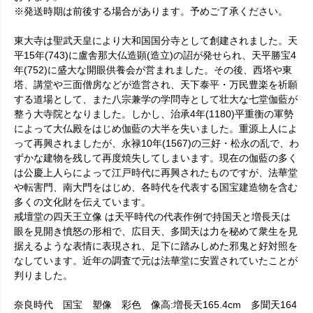
※発送時期は前後する場合があります。予めご了承ください。
東大寺は聖武天皇により大和国国分寺として創建されました。天
平15年(743)に盧舎那大仏造顕(造立)の詔が発せられ、天平勝宝4
年(752)に盛大な開眼供養会が営まれました。その後、西塔や東
塔、講堂や三面僧房などが造営され、天下泰平・万民豊楽を祈願
する道場として、また八宗兼学の学問寺として壮大な七堂伽藍が
整う大寺院となりました。しかし、治承4年(1180)平重衡の軍勢
によって大仏殿をはじめ伽藍の大半を失いました。重源上人によ
って再興されましたが、永禄10年(1567)の三好・松永の乱で、わ
ずかな建物を残して再度焼失してしまいます。現在の伽藍の多く
は公慶上人らによって江戸時代に再興されたものですが、法華堂
や転害門、南大門をはじめ、各時代を代表する国宝建造物を含む
多くの文化財を伝えています。
戒壇堂の四天王立像 は天平時代の代表作例で持国天と増長天は
眼を見開き憤怒の形相で、広目天、多聞天は力を秘めて衆生を見
据えるような表情に表現され、足下に踏みしめた邪鬼と好対照を
なしています。近年の調査で元は法華堂に安置されていたことが
判りました。
奈良時代 国宝 塑像 彩色 像高:増長天165.4cm 多聞天164