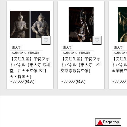
東大寺
東大寺
東大寺
仏像パネル（飛鳥園）
仏像パネル（飛鳥園）
仏像パネ
【受注生産】半切フォ
【受注生産】半切フォ
【受注
トパネル［東大寺 戒壇
トパネル［東大寺 不
トパネ
堂 四天王立像 広目
空羂索観音立像］
金剛神
天・持国天］
33,000 (税込)
33,000 (税込)
33,000
￥
￥
￥
Page top