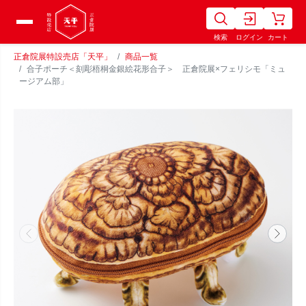
検索
ログイン
カート
正倉院展特設売店「天平」
商品一覧
合子ポーチ＜刻彫梧桐金銀絵花形合子＞ 正倉院展×フェリシモ「ミュ
ージアム部」