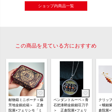
ショップ内商品一覧
この商品を見ている方におすすめ
献物箱ミニポーチ＜蘇
ペンダントルーペ＜青
クリッ
芳地金銀絵箱＞ 正倉
石把漆鞘金銀鈿荘刀子
＜螺鈿
院展×フェリシモ「ミ
＞ 正倉院展×フェリ
倉院展×