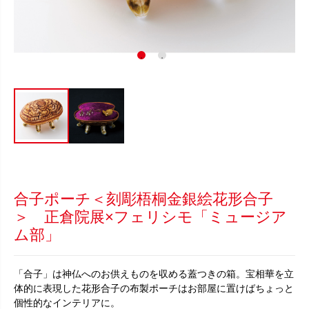
合子ポーチ＜刻彫梧桐金銀絵花形合子
＞ 正倉院展×フェリシモ「ミュージア
ム部」
「合子」は神仏へのお供えものを収める蓋つきの箱。宝相華を立
体的に表現した花形合子の布製ポーチはお部屋に置けばちょっと
個性的なインテリアに。