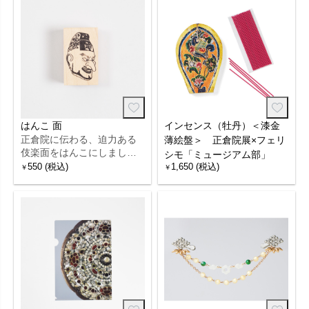
はんこ 面
インセンス（牡丹）＜漆金
正倉院に伝わる、迫力ある
薄絵盤＞ 正倉院展×フェリ
伎楽面をはんこにしまし
シモ「ミュージアム部」
た。
550 (税込)
1,650 (税込)
￥
￥