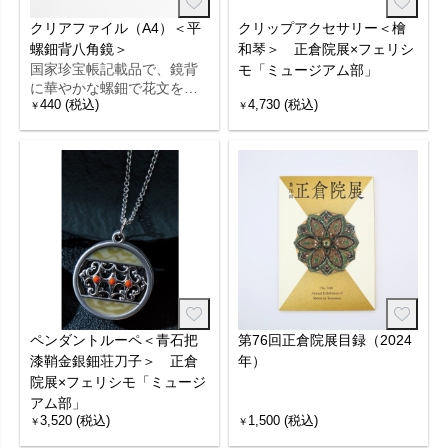
クリアファイル（A4）＜平
クリップアクセサリー＜檜
螺鈿背八角鏡＞
和琴＞ 正倉院展×フェリシ
国家珍宝帳記載品で、鏡背
モ「ミュージアム部」
に華やかな螺鈿で花文をあ
440 (税込)
4,730 (税込)
らわした鏡をモチーフにし
￥
￥
たクリアファイルです。
ペンダントルーペ＜青石把
第76回正倉院展目録（2024
漆鞘金銀鈿荘刀子＞ 正倉
年）
院展×フェリシモ「ミュージ
アム部」
3,520 (税込)
1,500 (税込)
￥
￥