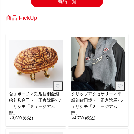
商品一覧
商品 PickUp
合子ポーチ＜刻彫梧桐金銀
クリップアクセサリー＜平
絵花形合子＞ 正倉院展×フ
螺鈿背円鏡＞ 正倉院展×フ
ェリシモ「ミュージアム
ェリシモ「ミュージアム
部」
部」
3,080 (税込)
4,730 (税込)
￥
￥