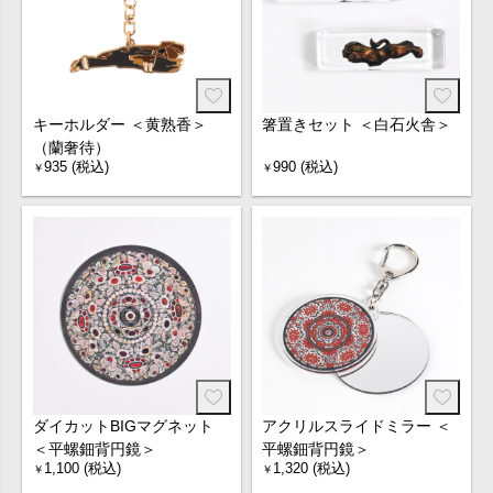
キーホルダー ＜黄熟香＞
箸置きセット ＜白石火舎＞
（蘭奢待）
935 (税込)
990 (税込)
￥
￥
ダイカットBIGマグネット
アクリルスライドミラー ＜
＜平螺鈿背円鏡＞
平螺鈿背円鏡＞
1,100 (税込)
1,320 (税込)
￥
￥