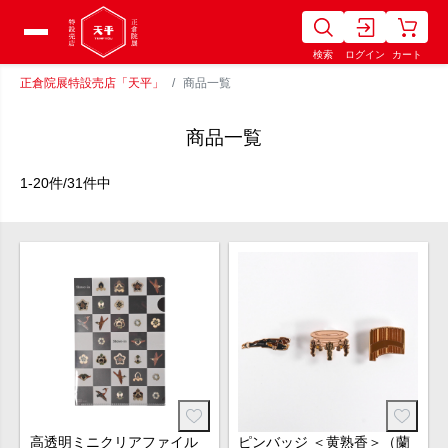
検索
ログイン
カート
正倉院展特設売店「天平」
商品一覧
商品一覧
1-20件/31件中
高透明ミニクリアファイル
ピンバッジ ＜黄熟香＞（蘭