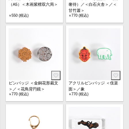
（A5）＜木画紫檀双六局＞
奢待）／＜白石火舎＞／＜
甘竹簫＞
550 (税込)
770 (税込)
￥
￥
ピンバッジ ＜金銅花形裁文
アクリルピンバッジ ＜伎楽
＞／＜花鳥背円鏡＞
面＞／象
770 (税込)
770 (税込)
￥
￥