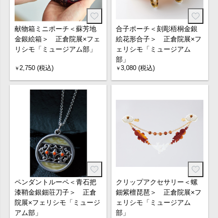
献物箱ミニポーチ＜蘇芳地
合子ポーチ＜刻彫梧桐金銀
金銀絵箱＞ 正倉院展×フェ
絵花形合子＞ 正倉院展×フ
リシモ「ミュージアム部」
ェリシモ「ミュージアム
部」
2,750 (税込)
3,080 (税込)
￥
￥
ペンダントルーペ＜青石把
クリップアクセサリー＜螺
漆鞘金銀鈿荘刀子＞ 正倉
鈿紫檀琵琶＞ 正倉院展×フ
院展×フェリシモ「ミュージ
ェリシモ「ミュージアム
アム部」
部」