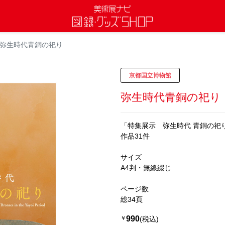
弥生時代青銅の祀り
京都国立博物館
弥生時代青銅の祀り
「特集展示 弥生時代 青銅の祀り」
作品31件
サイズ
A4判・無線綴じ
ページ数
総34頁
990
￥
(税込)