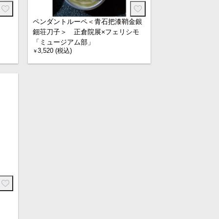
ペンダントルーペ＜青石把漆鞘金銀
鈿荘刀子＞ 正倉院展×フェリシモ
「ミュージアム部」
3,520 (税込)
￥