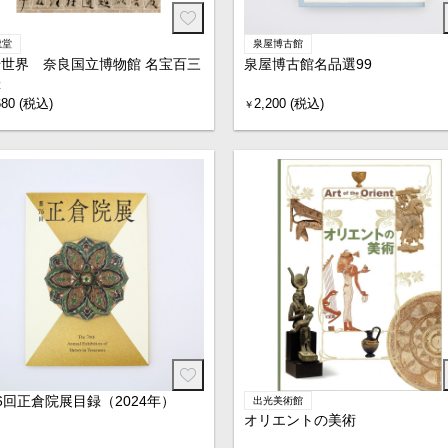
龍堂
泉屋博古館
世界 奈良国立博物館 名宝百三
泉屋博古館名品選99
撰
680 (税込)
2,200 (税込)
￥
6回正倉院展目録（2024年）
出光美術館
オリエントの美術