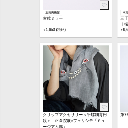
五島美術館
求
古鏡ミラー
三千
十
1,650 (税込)
9,
￥
￥
クリップアクセサリー＜平螺鈿背円
第7
鏡＞ 正倉院展×フェリシモ「ミュ
ージアム部」