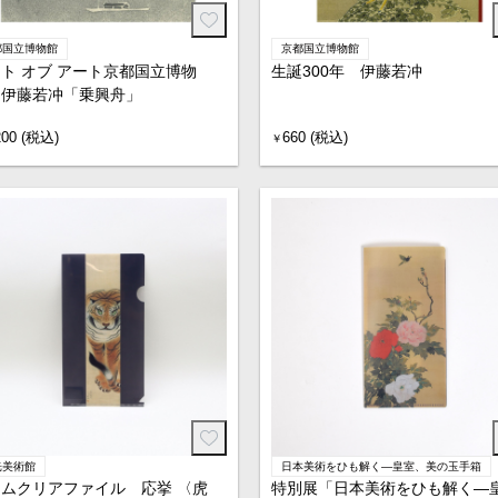
都国立博物館
京都国立博物館
ト オブ アート京都国立博物
生誕300年 伊藤若冲
 伊藤若冲「乗興舟」
200 (税込)
660 (税込)
￥
光美術館
日本美術をひも解く―皇室、美の玉手箱
ムクリアファイル 応挙 〈虎
特別展「日本美術をひも解く―