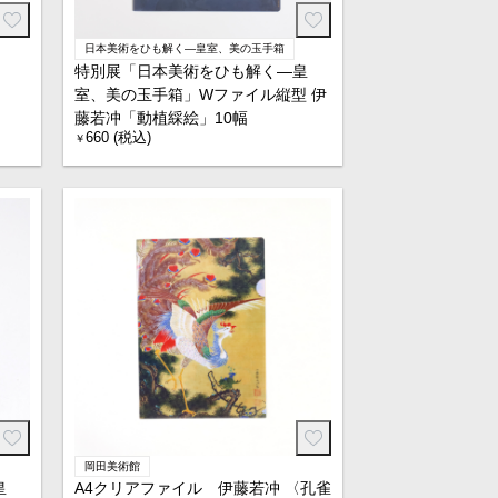
日本美術をひも解く―皇室、美の玉手箱
特別展「日本美術をひも解く―皇
室、美の玉手箱」Wファイル縦型 伊
藤若冲「動植綵絵」10幅
660 (税込)
￥
岡田美術館
皇
A4クリアファイル 伊藤若冲 〈孔雀