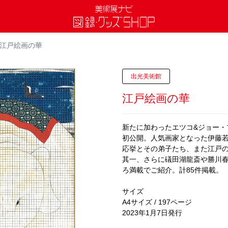
江戸絵画の華
出光美術館
江戸絵画の華
新たに加わったエツコ&ジョー・
初公開。人気画家となった伊藤若
応挙とその弟子たち、また江戸
其一、さらに礒田湖龍斎や勝川
ろ満載でご紹介。計85件掲載。
サイズ
A4サイズ / 197ページ
2023年1月7日発行