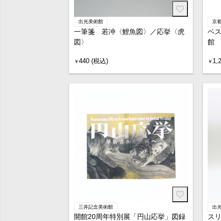
出光美術館
京
一筆箋 若冲〈鯉魚図〉／応挙〈虎
ベス
図〉
館
440 (税込)
1,
￥
￥
三井記念美術館
出
開館20周年特別展「円山応挙」図録
スリ