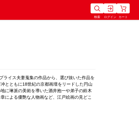
検索
ログイン
カート
プライス夫妻蒐集の作品から、選び抜いた作品を
冲とともに18世紀の京都画壇をリードした円山
の地に琳派の美術を導いた酒井抱一や弟子の鈴木
春章による優艶な人物画など、江戸絵画の見どこ