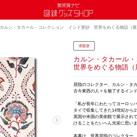
カルン・タカール・コレクション インド更紗 世界をめぐる物語（展
求龍堂
カルン・タカール
世界をめぐる物語（
屈指のコレクター、カルン・タ
古今東西の人々を魅了するイン
「私が長年にわたってヨーロッ
タイで収集してきた14世紀から
英国や米国の美術館で展示され
けることをたいへん光栄に思い
本書は、世界屈指のコレクター