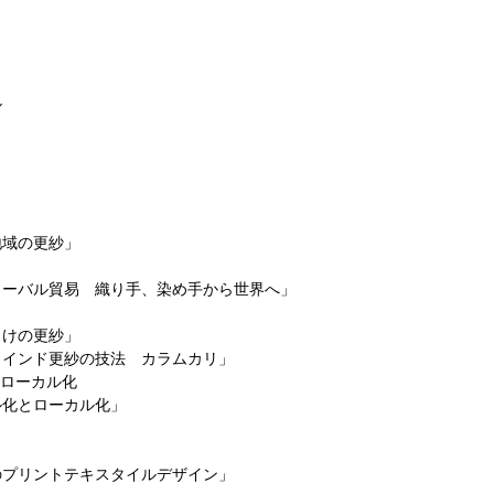
ル
地域の更紗」
ローバル貿易 織り手、染め手から世界へ」
向けの更紗」
きインド更紗の技法 カラムカリ」
とローカル化
ル化とローカル化」
のプリントテキスタイルデザイン」