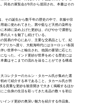
。同名の展覧会が9月から巡回され、本書はその
) は、その誕生から数千年の歴史の中で、衣服や宗
な用途に使われてきた。茜や藍など天然の染料を
かに木綿に染め上げた更紗は、のびやかで濃密な
世界の人々を魅了し続けている。
業の貿易の中心にあり、主要な交易品として、紀
アフリカへ渡り、大航海時代にはヨーロッパ各国
に伴い世界中へと輸出され、他国の要望に応じた
うになった。インド更紗が世界をめぐる歴史には
、本書はそこまでの流れを辿ることができる構成
、大コレクターのカルン・タカール氏が集めた選
で初めて紹介する本であること。タカール氏が所
残る貴重な更紗を観音開きで大きく掲載するほか
際にご自身の生活を彩ってきた名品の数々を初公
ないインド更紗の奥深い魅力を紹介する作品集。