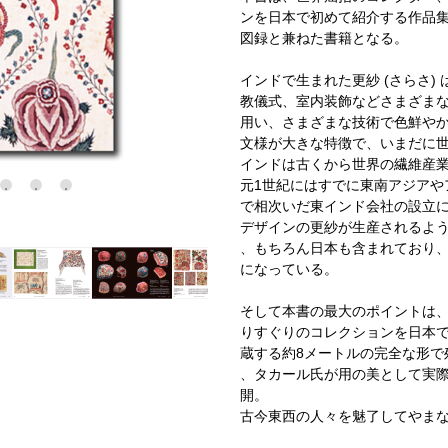
ンを日本で初めて紹介する作品集
図録と兼ねた書籍となる。
インドで生まれた更紗 (さらさ
教儀式、室内装飾などさまざま
用い、さまざまな技術で色鮮や
文様が大きな特徴で、いまだに
インドは古くから世界の繊維産
元1世紀にはすでに東南アジアや
で相次いだ東インド会社の設立
デザインの更紗が生産されるよ
、もちろん日本も含まれており
になっている。
そして本書の最大のポイントは
りすぐりのコレクションを日本
蔵する約8メートルの完全な形で
、タカール氏が用の美として実
開。
古今東西の人々を魅了してやま