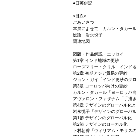
●日英併記
<目次>
ごあいさつ
本展によせて カルン・タカー
総論 岩永悦子
関連地図
図版・作品解説・エッセイ
第1章 インド地域の更紗
ローズマリー・クリル「インド
第2章 初期アジア貿易の更紗
ジョン・ガイ「インド更紗のグ
第3章 ヨーロッパ向けの更紗
カルン・タカール「ヨーロッパ
アヴァロン・ファザナム「手描
第4章 デザインのグローバル化
岩永悦子「デザインのグローバ
第1節 デザインのグローバル化
第2節 デザインのローカル化
下村朝香「ウィリアム・モリス