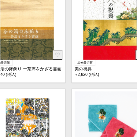
光美術館
出光美術館
湯の床飾り ー茶席をかざる書画
美の祝典
040 (税込)
2,920 (税込)
￥