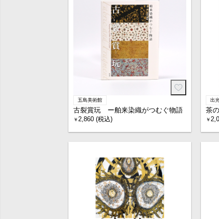
五島美術館
出
古裂賞玩 ー舶来染織がつむぐ物語
茶の
2,860 (税込)
2,
￥
￥