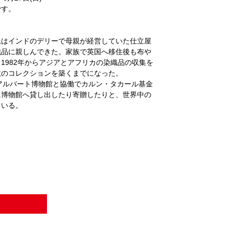
です。
氏はインドのデリーで母親が経営していた仕立屋
織品に親しんできた。家族で英国へ移住後も布や
1982年からアジアとアフリカの染織品の収集を
数のコレクションを築くまでになった。
 アルバート博物館と協働でカルン・タカール基金
に博物館へ貸し出したり寄贈したりと、世界中の
ている。