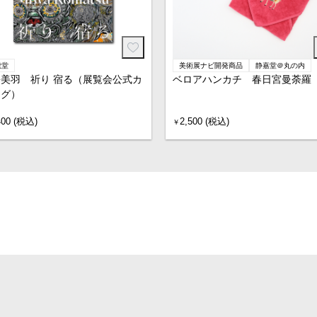
龍堂
美術展ナビ開発商品
静嘉堂＠丸の内
美羽 祈り 宿る（展覧会公式カ
ベロアハンカチ 春日宮曼荼羅
ログ）
400 (税込)
2,500 (税込)
￥