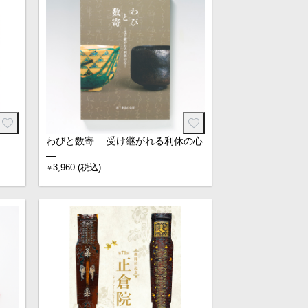
わびと数寄 ―受け継がれる利休の心
―
3,960 (税込)
￥