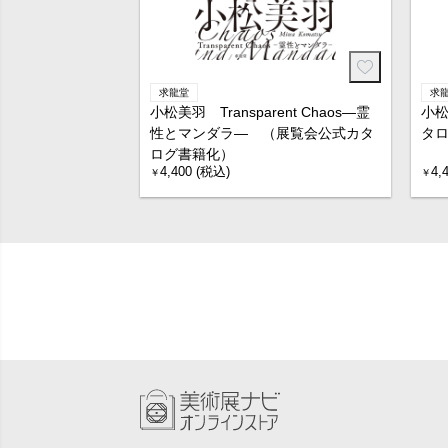
求龍堂
求
小松美羽 Transparent Chaos―霊
小松
性とマンダラ― （展覧会公式カタ
タ
ログ書籍化）
4,400 (税込)
4,
￥
￥