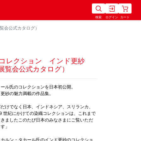
検索
ログイン
カート
覧会公式カタログ）
・コレクション インド更紗
展覧会公式カタログ）
カール氏のコレクションを日本初公開。
ド更紗の魅力満載の作品集。
パだけでなく日本、インドネシア、スリランカ、
19 世紀にかけての染織コレクションは、これまで
てきましたこのたび日本のみなさまにご覧いただ
ます」
、カルン・タカール氏のインド更紗のコレクショ