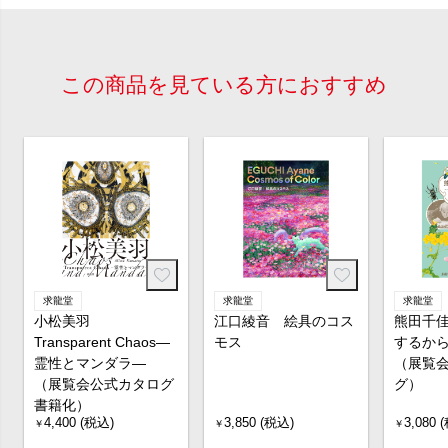
この商品を見ている方におすすめ
求龍堂
求龍堂
求龍堂
小松美羽
江口綾音 絵具のコス
熊田千
Transparent Chaos―
モス
するか
霊性とマンダラ―
（展覧
（展覧会公式カタログ
グ）
書籍化）
4,400 (税込)
3,850 (税込)
3,080 
￥
￥
￥