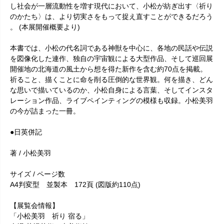
し社会が一層流動性を増す現代において、小松が紡ぎ出す〈祈り
のかたち〉は、より切実さをもって捉え直すことができるだろう
。 (本展開催概要より)
本書では、小松の代名詞である神獣を中心に、各地の民話や伝説
を図像化した連作、独自の宇宙観による大型作品、そして巡回展
開催地の北海道の風土から想を得た新作を含む約70点を掲載。
祈ること、描くことに命を削る圧倒的な世界観。何を描き、どん
な思いで描いているのか、小松自身による言葉、そしてインスタ
レーション作品、ライブペインティングの模様も収録。小松美羽
の今が詰まった一冊。
●日英併記
著 / 小松美羽
サイズ / ページ数
A4判変型 並製本 172頁 (図版約110点)
【展覧会情報】
「小松美羽 祈り 宿る」