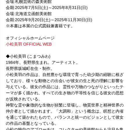
会場:札幌芸術の森美術館
会期:2025年7月5日(土)～2025年8月31日(日)
会場:北海道立函館美術館
会期:2025年9月20日(土)～2025年11月30日(日)
※本書は本展の公式図録兼書籍です。
オフィシャルホームページ
小松美羽 OFFICIAL WEB
◆小松美羽 (こまつみわ)
1984年、長野県生まれ。アーティスト。
長野県坂城町在住・制作。
小松美羽の作品は、自然豊かな環境で育った幼少期の経験に根ざ
しており、様々な動物との出会いが彼女の生と死の理解に影響を
与えている。彼女の作品には、霊性や万物のつながりといったテ
ーマが多く描かれ、すべての生き物の平等性を信じる彼女の思想
が反映されている。
神聖な霊や象徴的な生物が頻繁に登場し、物質世界と精神世界の
仲介者として描かれます。「大調和」という概念は、瞑想と内省
を通じて築かれたもので、バランスと統一のビジョンとして彼女
の作品の基盤となっている。
小松の独自のアプローチは、コレクターや美術館からも注目を集