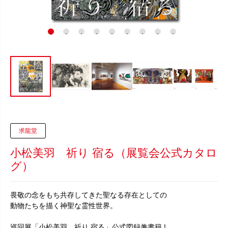
求龍堂
小松美羽 祈り 宿る（展覧会公式カタロ
グ）
畏敬の念をもち共存してきた聖なる存在としての
動物たちを描く神聖な霊性世界。
巡回展「小松美羽 祈り 宿る」公式図録兼書籍 !