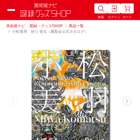
検索
ログイン
カート
美術展ナビ 図録・グッズSHOP
商品一覧
小松美羽 祈り 宿る（展覧会公式カタログ）