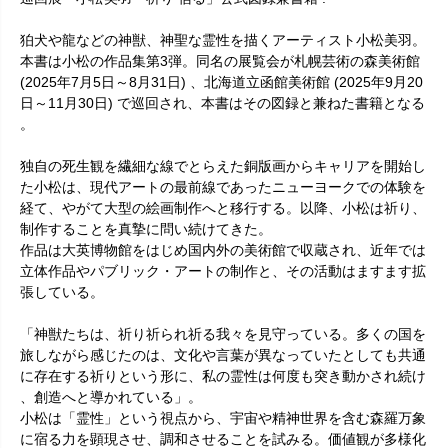
狛犬や龍などの神獣、神聖な霊性を描くアーティスト小松美羽。
本書は小松の作品集第3弾。同名の展覧会が札幌芸術の森美術館
(2025年7月5日～8月31日) 、北海道立函館美術館 (2025年9月20
日～11月30日) で巡回され、本書はその図録と兼ねた書籍となる
。
独自の死生観を繊細な線でとらえた銅版画からキャリアを開始し
た小松は、現代アートの最前線であったニューヨークでの体験を
経て、やがて大型の絵画制作へと移行する。以降、小松は祈り、
制作することを真摯に問い続けてきた。
作品は大英博物館をはじめ国内外の美術館で収蔵され、近年では
立体作品やパブリック・アートの制作と、その活動はますます拡
張している。
「神獣たちは、祈り祈られ祈る我々を見守っている。多くの国を
旅しながら感じたのは、文化や言葉が異なっていたとしても共通
に存在する祈りという形に、私の霊性は何度も突き動かされ続け
、創造へと導かれている」。
小松は「霊性」という視点から、宇宙や精神世界を含む森羅万象
に宿る力を顕現させ、調和させることを試みる。価値観が多様化