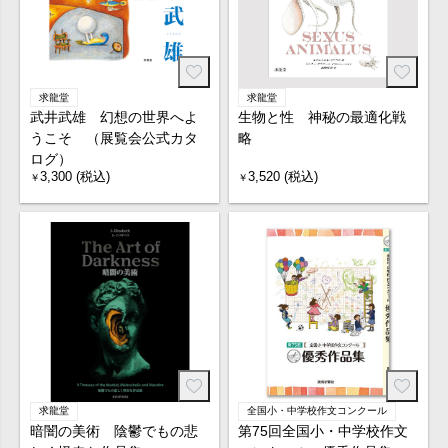
求龍堂
求龍堂
武井武雄 幻想の世界へよ
生物と性 神秘の最適化戦
うこそ （展覧会公式カタ
略
ログ）
3,300 (税込)
3,520 (税込)
￥
￥
求龍堂
全国小・中学校作文コンクール
暗闇の美術 陰鬱でもの悲
第75回全国小・中学校作文