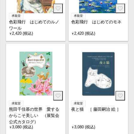
求龍堂
求龍堂
色彩飛行 はじめてのルノ
色彩飛行 はじめてのモネ
ワール
2,420 (税込)
2,420 (税込)
￥
￥
求龍堂
求龍堂
熊田千佳慕の世界 愛する
夜と猫 ［ 藤田嗣治 絵 ］
からこそ美しい （展覧会
公式カタログ）
3,080 (税込)
3,080 (税込)
￥
￥