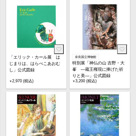
「エリック・カール展 は
奈良国立博物館
特別展「神仏の山 吉野・大
じまりは、はらぺこあおむ
峯 ―蔵王権現に捧げた祈
し」公式図録
りと美―」公式図録
2,970 (税込)
3,200 (税込)
￥
￥