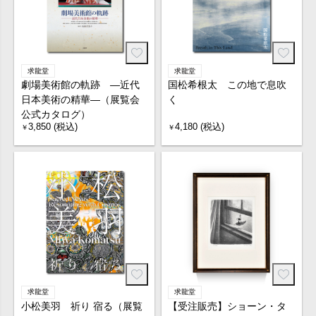
求龍堂
求龍堂
劇場美術館の軌跡 ―近代
国松希根太 この地で息吹
日本美術の精華―（展覧会
く
公式カタログ）
3,850 (税込)
4,180 (税込)
￥
￥
求龍堂
求龍堂
小松美羽 祈り 宿る（展覧
【受注販売】ショーン・タ