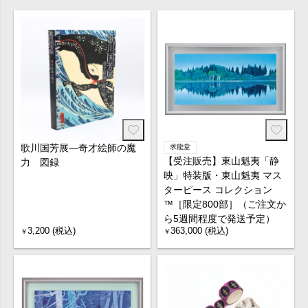
歌川国芳展―奇才絵師の魔
求龍堂
【受注販売】東山魁夷「静
力 図録
映」特装版・東山魁夷 マス
ターピース コレクション
™［限定800部］（ご注文か
ら5週間程度で発送予定）
3,200 (税込)
363,000 (税込)
￥
￥