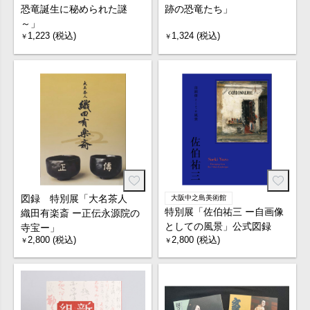
恐竜誕生に秘められた謎
跡の恐竜たち」
～」
1,223 (税込)
1,324 (税込)
￥
￥
図録 特別展「大名茶人
大阪中之島美術館
特別展「佐伯祐三 ー自画像
織田有楽斎 ー正伝永源院の
としての風景」公式図録
寺宝ー」
2,800 (税込)
2,800 (税込)
￥
￥