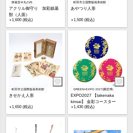
静嘉堂＠丸の内
町田市立国際版画美術館
アクリル御守り 加彩鎮墓
あやつり人形
獣（人面）
1,600 (税込)
1,500 (税込)
￥
￥
町田市立国際版画美術館
GREEN×EXPO 2027(園芸博)
きせかえ人形
EXPO2027 【takenaka
kinsai】 金彩コースター
1,650 (税込)
1,430 (税込)
￥
￥