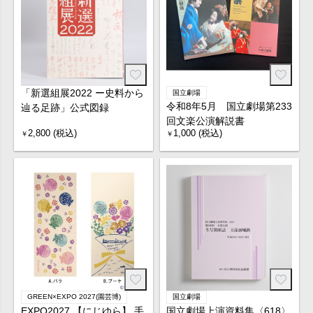
「新選組展2022 ー史料から
国立劇場
令和8年5月 国立劇場第233
辿る足跡」公式図録
回文楽公演解説書
2,800 (税込)
1,000 (税込)
￥
￥
GREEN×EXPO 2027(園芸博)
国立劇場
EXPO2027 【にじゆら】 手
国立劇場上演資料集〈618〉