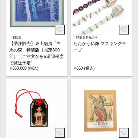
求龍堂
静嘉堂＠丸の内
【受注販売】東山魁夷「白
たたかう仏像 マスキングテ
馬の森」特装版［限定800
ープ
部］（ご注文から5週間程度
で発送予定）
363,000 (税込)
650 (税込)
￥
￥