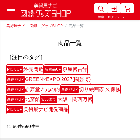
検索
ログイン
カート
美術展ナビ 図録・グッズSHOP
商品一覧
商品一覧
［注目のタグ］
終売間近
泉屋博古館
PICK UP
新商品UP
GREEN×EXPO 2027(園芸博)
新商品UP
静嘉堂＠丸の内
切り絵画家 久保修
新商品UP
新商品UP
北斎館
大阪・関西万博
新商品UP
9/30まで
美術展ナビ開発商品
PICK UP
41-60件/660件中