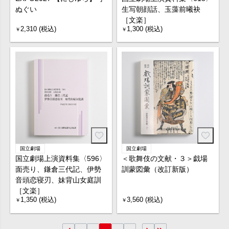
ぬぐい
生写朝顔話、玉藻前曦袂
［文楽］
2,310 (税込)
1,300 (税込)
￥
￥
国立劇場
国立劇場
国立劇場上演資料集〈596〉
＜歌舞伎の文献・３＞戯場
面売り、鎌倉三代記、伊勢
訓蒙図彙（改訂新版）
音頭恋寝刃、妹背山女庭訓
［文楽］
1,350 (税込)
3,560 (税込)
￥
￥