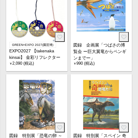
図録 企画展「つばさの博
GREEN×EXPO 2027(園芸博)
EXPO2027 【takenaka
覧会 ー巨大翼竜からペンギ
kinsai】 金彩リフレクター
ンまでー」
2,090 (税込)
990 (税込)
￥
￥
図録 特別展「恐竜の卵 ～
図録 特別展「スペイン 奇