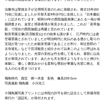
法隆寺は聖徳太子が父用明天皇のために発願され、推古15年(60
7)頃に完成しましたが天智天皇9年(670)に全焼したと『日本書紀
』に記されています。昭和14年の西院伽藍南東にあたる一画が発
掘調査され、金堂と塔跡基壇が発見されました。これが「若草伽
藍」で現在の西院伽藍は再建と言われています。
観音菩薩立像(百済観音)はその由来も謎が多く、江戸時代には虚
空蔵菩薩とされていましたが明治時代に化仏のある透かし彫りの
宝冠が見つかったため観音菩薩であることが判り、和辻哲郎の『
古寺巡礼』などで百済観音と紹介されて以来このように呼ばれる
ようになりました。光背の支柱は竹を模して造られ、基部に山岳
文が表現されています。あたかも天を指すようなすらりと伸びた
体躯に、優しく微笑みかける柔和な尊顔が華麗な光背に映え、見
る人の心を惹きつけます。
飛鳥時代 国宝 樟一木造 彩色 像高209.0cm
写真撮影:飛鳥園 小川光三
※飛鳥園写真プリントには寺院の許可を得た証左として所蔵寺院
発行の「認証札」が添付されます。