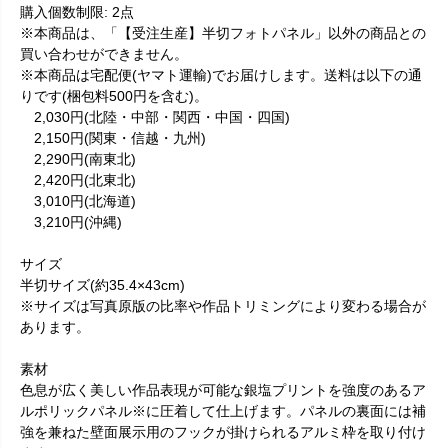
購入個数制限: 2点
※本商品は、「【受注生産】半切フォトパネル」以外の商品との
買い合わせができません。
※本商品は宅配便(ヤマト運輸)でお届けします。送料は以下の通
りです(梱包料500円を含む)。
2,030円(北陸・中部・関西・中国・四国)
2,150円(関東・信越・九州)
2,290円(南東北)
2,420円(北東北)
3,010円(北海道)
3,210円(沖縄)
サイズ
半切サイズ(約35.4×43cm)
※サイズは写真原版の比率や作品トリミングにより変わる場合が
あります。
素材
色息が広く美しい作品表現が可能な銀塩プリントを強度のあるア
ルポリックパネル※に圧着して仕上げます。パネルの裏面には補
強を兼ねた壁面展示用のフックが掛けられるアルミ枠を取り付け