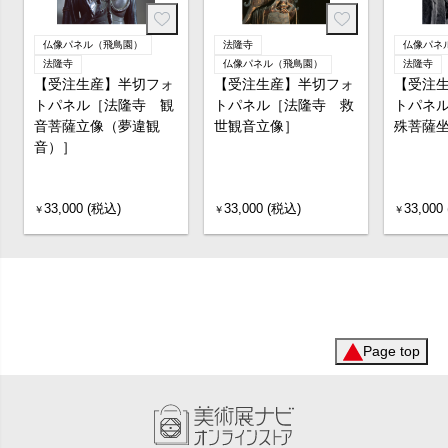
仏像パネル（飛鳥園）
法隆寺
仏像パネ
法隆寺
仏像パネル（飛鳥園）
法隆寺
【受注生産】半切フォ
【受注生産】半切フォ
【受注
トパネル［法隆寺 観
トパネル［法隆寺 救
トパネ
音菩薩立像（夢違観
世観音立像］
殊菩薩
音）］
33,000 (税込)
33,000 (税込)
33,000
￥
￥
￥
Page top