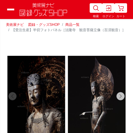
検索
ログイン
カート
美術展ナビ 図録・グッズSHOP
商品一覧
【受注生産】半切フォトパネル［法隆寺 観音菩薩立像（百済観音）］